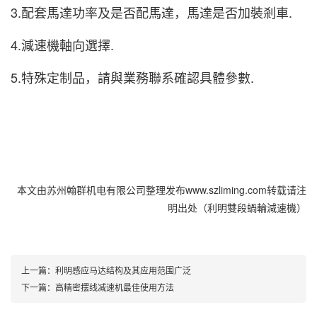
3
.配套馬達功率及是否配馬達，馬達是否加裝剎車
.
4.減速機軸向選擇.
5.特殊定制品，請與業務聯系確認具體參數.
本文由苏州翰群机电有限公司整理发布www.szliming.com转载请注
明出处（利明雙段蝸輪減速機）
上一篇：
利明感应马达结构及其应用范围广泛
下一篇：
高精密摆线减速机最佳使用方法