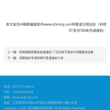
本文由苏州翰群编辑发布www.szliming.com转载请注明出处（利明
ST系列/SN系列减速机）
上一篇：
利明高精密戟齿轮减速机 广泛应用于高动力伺服驱动设备
下一篇：
伺服电机专用利明行星减速机介绍
电话：0512-57150616
手机：158-6268-4298
邮箱：hanmax@126.com
地址：江苏省苏州市昆山开发区白墅路碧景苑79幢105室
Copyright © 2021 苏州翰群机电有限公司 All Rights Reserved.